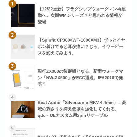
1
【12/22更新】フラグシップウォークマン再起
動へ。次期WMシリーズ？と思われる情報が
登場
2
【Spinfit CP360×WF-1000XM3】ずっとイヤ
ホン着けてると耳が痛い？じゃ、イヤーピー
スを変えてみよう。
3
現行ZX300の後継機となる、新型ウォークマ
ン「NW-ZX500」がFCC通過。IFA2019で発
表？
4
Beat Audio「Silversonic MKV 4.4mm」：高
域の刺さりを抑え低域を強化してくれる、
qdc・UEカスタム用2pinリケーブル
5