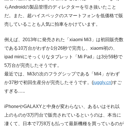
らAndroidの製品管理のディレクターを引き抜いたこと
だ。また、超ハイスペックのスマートフォンを低価格で販
売していることも人気に拍車をかけています。
例えば、2013年に発売された「xiaomi Mi3」は初回販売数
である10万台がわずか1分26秒で完売し、xiaomi初の、
ipad miniにそっくりなタブレット「Mi Pad」は3分59秒で
5万台が完売したそうです。
最近では、Mi3の次のフラグシップである「Mi4」がわず
か37秒で初回生産分が完売したそうです。(
juggly.cn
)すご
すぎる…..
iPhoneやGALAXYと中身が変わらない、あるいはそれ以
上のものが3万円台で販売されているというのは、本当に
凄くて、日本で7万8万も払って最新機種を買っているのが