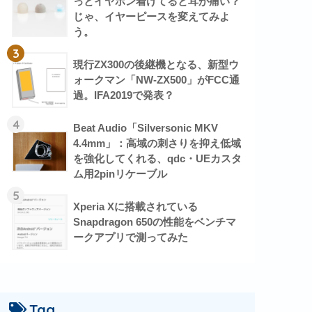
っとイヤホン着けてると耳が痛い？
じゃ、イヤーピースを変えてみよ
う。
3
現行ZX300の後継機となる、新型ウ
ォークマン「NW-ZX500」がFCC通
過。IFA2019で発表？
4
Beat Audio「Silversonic MKV
4.4mm」：高域の刺さりを抑え低域
を強化してくれる、qdc・UEカスタ
ム用2pinリケーブル
5
Xperia Xに搭載されている
Snapdragon 650の性能をベンチマ
ークアプリで測ってみた
Tag