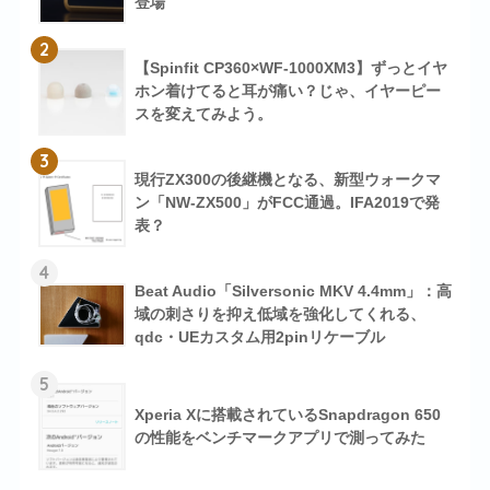
登場
2
【Spinfit CP360×WF-1000XM3】ずっとイヤ
ホン着けてると耳が痛い？じゃ、イヤーピー
スを変えてみよう。
3
現行ZX300の後継機となる、新型ウォークマ
ン「NW-ZX500」がFCC通過。IFA2019で発
表？
4
Beat Audio「Silversonic MKV 4.4mm」：高
域の刺さりを抑え低域を強化してくれる、
qdc・UEカスタム用2pinリケーブル
5
Xperia Xに搭載されているSnapdragon 650
の性能をベンチマークアプリで測ってみた