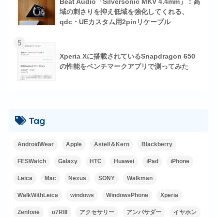
Beat Audio「Silversonic MKV 4.4mm」：高
域の刺さりを抑え低域を強化してくれる、
qdc・UEカスタム用2pinリケーブル
5
Xperia Xに搭載されているSnapdragon 650
の性能をベンチマークアプリで測ってみた
Tag
AndroidWear
Apple
Astell＆Kern
Blackberry
FESWatch
Galaxy
HTC
Huawei
iPad
iPhone
Leica
Mac
Nexus
SONY
Walkman
WalkWithLeica
windows
WindowsPhone
Xperia
Zenfone
α7RIII
アクセサリー
アンバサダー
イヤホン