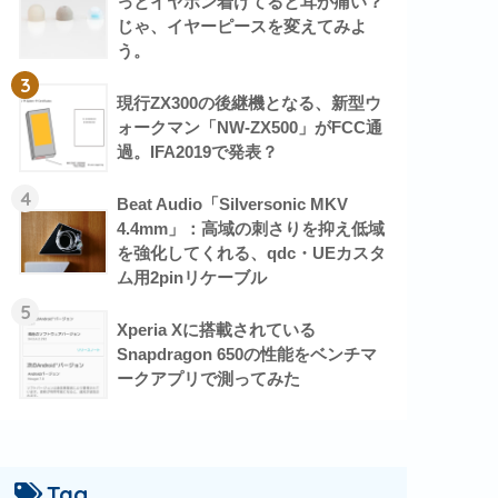
っとイヤホン着けてると耳が痛い？
じゃ、イヤーピースを変えてみよ
う。
3
現行ZX300の後継機となる、新型ウ
ォークマン「NW-ZX500」がFCC通
過。IFA2019で発表？
4
Beat Audio「Silversonic MKV
4.4mm」：高域の刺さりを抑え低域
を強化してくれる、qdc・UEカスタ
ム用2pinリケーブル
5
Xperia Xに搭載されている
Snapdragon 650の性能をベンチマ
ークアプリで測ってみた
Tag