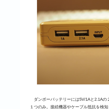
ダンボーバッテリーには5V/1Aと2.1Aの２つ
１つのみ。接続機器やケーブル抵抗を検知し