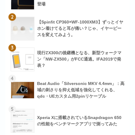
登場
2
【Spinfit CP360×WF-1000XM3】ずっとイヤ
ホン着けてると耳が痛い？じゃ、イヤーピー
スを変えてみよう。
3
現行ZX300の後継機となる、新型ウォークマ
ン「NW-ZX500」がFCC通過。IFA2019で発
表？
4
Beat Audio「Silversonic MKV 4.4mm」：高
域の刺さりを抑え低域を強化してくれる、
qdc・UEカスタム用2pinリケーブル
5
Xperia Xに搭載されているSnapdragon 650
の性能をベンチマークアプリで測ってみた