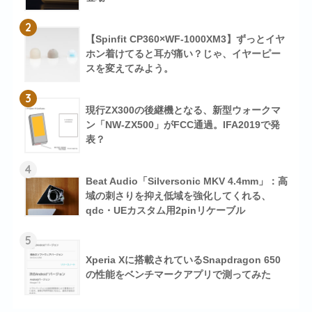
2
【Spinfit CP360×WF-1000XM3】ずっとイヤ
ホン着けてると耳が痛い？じゃ、イヤーピー
スを変えてみよう。
3
現行ZX300の後継機となる、新型ウォークマ
ン「NW-ZX500」がFCC通過。IFA2019で発
表？
4
Beat Audio「Silversonic MKV 4.4mm」：高
域の刺さりを抑え低域を強化してくれる、
qdc・UEカスタム用2pinリケーブル
5
Xperia Xに搭載されているSnapdragon 650
の性能をベンチマークアプリで測ってみた