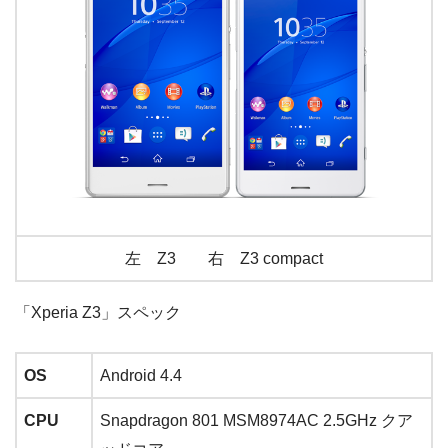
左 Z3 右 Z3 compact
「Xperia Z3」スペック
OS
Android 4.4
CPU
Snapdragon 801 MSM8974AC 2.5GHz クア