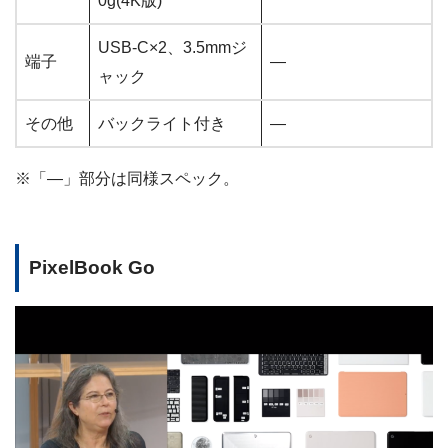
0g(4K版)
USB-C×2、3.5mmジ
端子
―
ャック
その他
バックライト付き
―
※「―」部分は同様スペック。
PixelBook Go