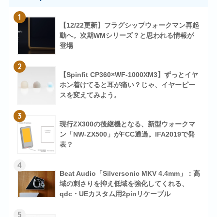
1
【12/22更新】フラグシップウォークマン再起
動へ。次期WMシリーズ？と思われる情報が
登場
2
【Spinfit CP360×WF-1000XM3】ずっとイヤ
ホン着けてると耳が痛い？じゃ、イヤーピー
スを変えてみよう。
3
現行ZX300の後継機となる、新型ウォークマ
ン「NW-ZX500」がFCC通過。IFA2019で発
表？
4
Beat Audio「Silversonic MKV 4.4mm」：高
域の刺さりを抑え低域を強化してくれる、
qdc・UEカスタム用2pinリケーブル
5