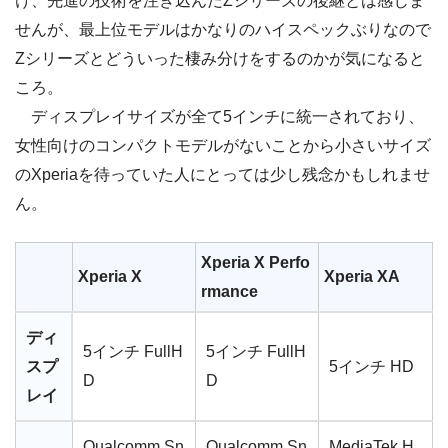
け、先進の技術を注ぎ込んだZシリーズの後継とは感じま
せんが、最上位モデルはかなりのハイスペックぶりなので
Zシリーズとどういった棲み分けをするのかが気になると
ころ。
ディスプレイサイズが全て5インチに統一されており、
女性向けのコンパクトモデルがないことから小さいサイズ
のXperiaを待っていた人にとっては少し残念かもしれませ
ん。
Xperia X Perfo
Xperia X
Xperia XA
rmance
ディ
5インチ FullH
5インチ FullH
スプ
5インチ HD
D
D
レイ
Qualcomm Sn
Qualcomm Sn
MediaTek H