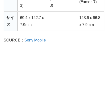
(Exmor R)
3)
3)
サイ
69.4 x 142.7 x
143.6 x 66.8
ズ
7.9mm
x 7.9mm
SOURCE：
Sony Mobile