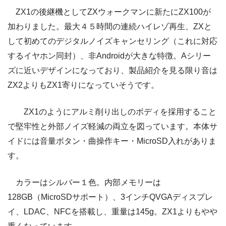
ZX1の後継機としてZXウォークマンに新たにZX100が
加わりました。最大４５時間の連続ハイレゾ再生、ZXと
して初めてのデジタルノイズキャンセリング（これに対応
するイヤホン同封）、非Androidが大きな特徴。Aシリー
ズに近いデザインになっており、製品紹介を見る限り音は
ZX2よりもZX1寄りになっていそうです。
ZX1のようにアルミ削り出しのボディを採用すること
で堅牢性と外部ノイズ軽減の両立を図っています。本体サ
イドには音量ボタン・曲操作キー・MicroSD入れがありま
す。
カラーはシルバー１色。内部メモリーは
128GB（MicroSDサポート）、3インチQVGAディスプレ
イ、LDAC、NFCを搭載し、重量は145g。ZX1よりもやや