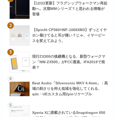
【12/22更新】フラグシップウォークマン再起
動へ。次期WMシリーズ？と思われる情報が
登場
2
【Spinfit CP360×WF-1000XM3】ずっとイヤ
ホン着けてると耳が痛い？じゃ、イヤーピー
スを変えてみよう。
3
現行ZX300の後継機となる、新型ウォークマ
ン「NW-ZX500」がFCC通過。IFA2019で発
表？
4
Beat Audio「Silversonic MKV 4.4mm」：高
域の刺さりを抑え低域を強化してくれる、
qdc・UEカスタム用2pinリケーブル
5
Xperia Xに搭載されているSnapdragon 650