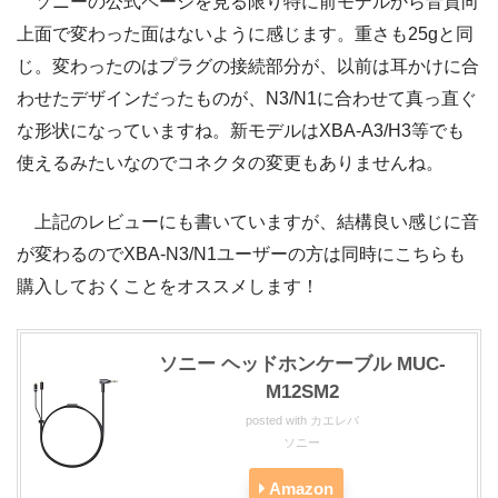
ソニーの公式ページを見る限り特に前モデルから音質向
上面で変わった面はないように感じます。重さも25gと同
じ。変わったのはプラグの接続部分が、以前は耳かけに合
わせたデザインだったものが、N3/N1に合わせて真っ直ぐ
な形状になっていますね。新モデルはXBA-A3/H3等でも
使えるみたいなのでコネクタの変更もありませんね。
上記のレビューにも書いていますが、結構良い感じに音
が変わるのでXBA-N3/N1ユーザーの方は同時にこちらも
購入しておくことをオススメします！
ソニー ヘッドホンケーブル MUC-
M12SM2
posted with
カエレバ
ソニー
Amazon