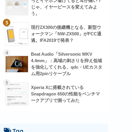
っとイヤホン着けてると耳が痛い？
じゃ、イヤーピースを変えてみよ
う。
3
現行ZX300の後継機となる、新型ウ
ォークマン「NW-ZX500」がFCC通
過。IFA2019で発表？
4
Beat Audio「Silversonic MKV
4.4mm」：高域の刺さりを抑え低域
を強化してくれる、qdc・UEカスタ
ム用2pinリケーブル
5
Xperia Xに搭載されている
Snapdragon 650の性能をベンチマ
ークアプリで測ってみた
Tag