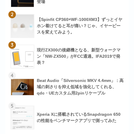
登場
2
【Spinfit CP360×WF-1000XM3】ずっとイヤ
ホン着けてると耳が痛い？じゃ、イヤーピー
スを変えてみよう。
3
現行ZX300の後継機となる、新型ウォークマ
ン「NW-ZX500」がFCC通過。IFA2019で発
表？
4
Beat Audio「Silversonic MKV 4.4mm」：高
域の刺さりを抑え低域を強化してくれる、
qdc・UEカスタム用2pinリケーブル
5
Xperia Xに搭載されているSnapdragon 650
の性能をベンチマークアプリで測ってみた