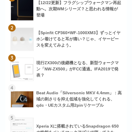
【12/22更新】フラグシップウォークマン再起
動へ。次期WMシリーズ？と思われる情報が
登場
2
【Spinfit CP360×WF-1000XM3】ずっとイヤ
ホン着けてると耳が痛い？じゃ、イヤーピー
スを変えてみよう。
3
現行ZX300の後継機となる、新型ウォークマ
ン「NW-ZX500」がFCC通過。IFA2019で発
表？
4
Beat Audio「Silversonic MKV 4.4mm」：高
域の刺さりを抑え低域を強化してくれる、
qdc・UEカスタム用2pinリケーブル
5
Xperia Xに搭載されているSnapdragon 650