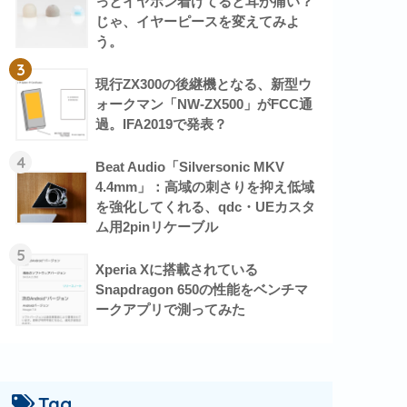
っとイヤホン着けてると耳が痛い？
じゃ、イヤーピースを変えてみよ
う。
3
現行ZX300の後継機となる、新型ウ
ォークマン「NW-ZX500」がFCC通
過。IFA2019で発表？
4
Beat Audio「Silversonic MKV
4.4mm」：高域の刺さりを抑え低域
を強化してくれる、qdc・UEカスタ
ム用2pinリケーブル
5
Xperia Xに搭載されている
Snapdragon 650の性能をベンチマ
ークアプリで測ってみた
Tag