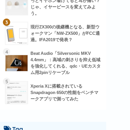
っとイヤホン着けてると耳が痛い？
じゃ、イヤーピースを変えてみよ
う。
3
現行ZX300の後継機となる、新型ウ
ォークマン「NW-ZX500」がFCC通
過。IFA2019で発表？
4
Beat Audio「Silversonic MKV
4.4mm」：高域の刺さりを抑え低域
を強化してくれる、qdc・UEカスタ
ム用2pinリケーブル
5
Xperia Xに搭載されている
Snapdragon 650の性能をベンチマ
ークアプリで測ってみた
Tag